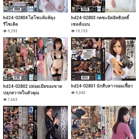
hd24-02804 ไฮโซแท้แพ้ลุง
hd24-02803 กดซะมิดอิทธิฤทธิ์
รีไซเคิล
เซลส์แมน
9,293
10,153
hd24-02801 นักสืบสาวจอมเฟี้ยว
hd24-02802 ปล่อยเมียของขาด
ปลุกสวาทในตัวคุณ
9,043
7,663