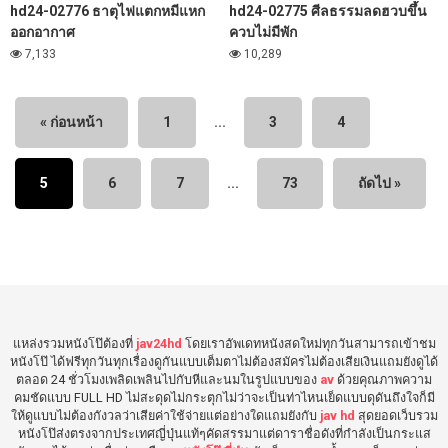
hd24-02776 ธาตุไฟแตกหมีแหก
hd24-02775 ศีลธรรมลดฮวบขึ้น
ออกอากาศ
ควบไม่มีพัก
7,133
10,289
« ก่อนหน้า
1
...
3
4
5
6
7
...
73
ถัดไป »
แหล่งรวมหนังโป๊ต้องที่
jav24hd
โดยเราอัพเดทหนังสดใหม่ทุกวันสามารถเข้าชม
หนังโป๊ ได้ฟรีทุกวันทุกเรื่องดูกันแบบเต็มตาไม่ต้องสมัครไม่ต้องเสียเงินแถมยังดูได้
ตลอด 24 ชั่วโมงเพลิดเพลินไปกับหีและนมในรูปแบบของ
av
ด้วยคุณภาพความ
คมชัดแบบ FULL HD ไม่สะดุดไม่กระตุกไม่ว่าจะเป็นท่าไหนเย็ดแบบดุดันถึงใจก็มี
ให้ดูแบบไม่ต้องกังวลว่าเสียค่าใช้จ่ายแต่อย่างใดแถมยังกับ
jav hd
สุดยอดเว็บรวม
หนังโป๊ส่งตรงจากประเทศญี่ปุ่นแท้ๆคัดสรรมาแต่ดาราชื่อดังที่กำลังเป็นกระแส