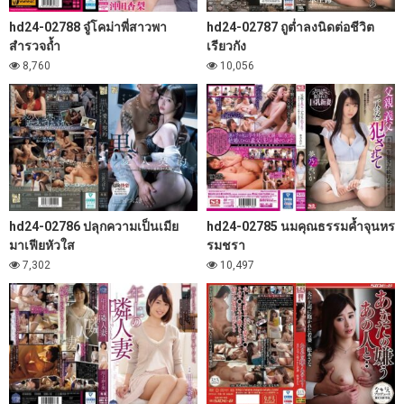
hd24-02788 จู๋โคม่าพี่สาวพา
hd24-02787 ถูต่ำลงนิดต่อชีวิต
สำรวจถ้ำ
เรียวกัง
8,760
10,056
hd24-02786 ปลุกความเป็นเมีย
hd24-02785 นมคุณธรรมค้ำจุนหร
มาเฟียหัวใส
รมชรา
7,302
10,497