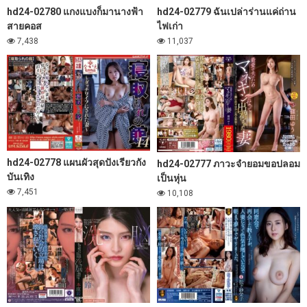
hd24-02780 แกงแบงก็มานางฟ้า
hd24-02779 ฉันเปล่าร่านแค่ถ่าน
สายคอส
ไฟเก่า
7,438
11,037
hd24-02778 แผนผัวสุดปังเรียวกัง
hd24-02777 ภาวะจำยอมขอปลอม
บันเทิง
เป็นหุ่น
7,451
10,108