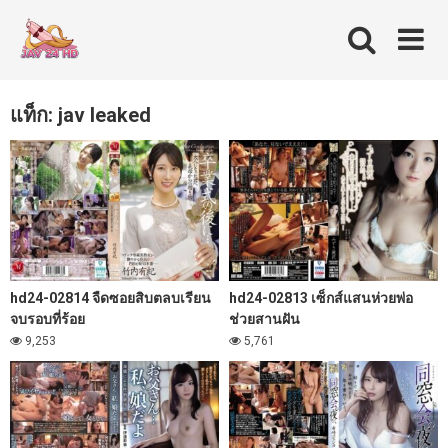
Skip
to
content
แท็ก: jav leaked
hd24-02814 จืดซอยสิบตลบเรียน
hd24-02813 เซ็กส์แสนห่วยพ่อ
จบรอบที่ร้อย
ช่วยสานฝัน
9,253
5,761