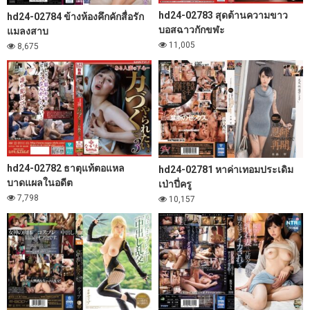
hd24-02783 สุดต้านความขาว
hd24-02784 ข้างห้องคึกคักสื่อรัก
บอสฉาวกักขฬะ
แมลงสาบ
11,005
8,675
hd24-02782 ธาตุแท้ตอแหล
hd24-02781 หาค่าเทอมประเดิม
บาดแผลในอดีต
เป่าปี่ครู
7,798
10,157