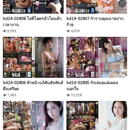
hd24-02808 โอทีโคตรมั่วโดนคั่ว
hd24-02807 กำราบคุณนายปาก
เวลางาน
ร้าย
8,506
4,039
hd24-02806 หัวหน้าแก้คันสัมพันธ์
hd24-02805 รักเสมอแค่เผลอ
ตึงเครียด
นอกใจ
7,983
10,528