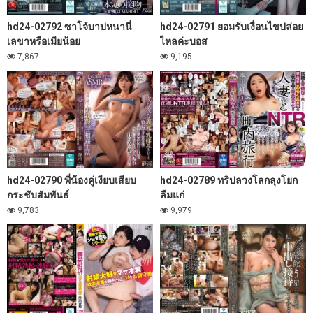
hd24-02792 ซาโจ้บาปหนานี่
hd24-02791 ยอมรับเงื่อนไขปล่อย
เลขาหรือเมียน้อย
ไหลค่ะบอส
7,867
9,195
hd24-02790 พี่น้องคู่เงียบเสียบ
hd24-02789 ทริปลวงโลกลุงโยก
กระชับสัมพันธ์
ลืมแก่
9,783
9,979